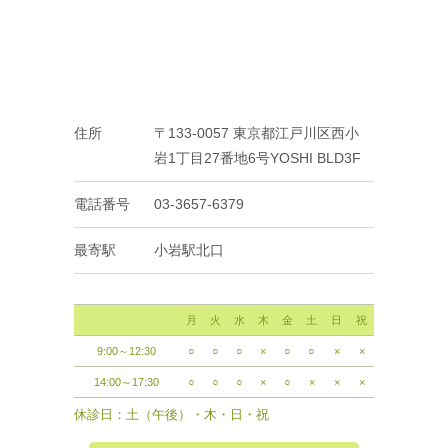
住所
〒133-0057 東京都江戸川区西小
岩1丁目27番地6号YOSHI BLD3F
電話番号
03-3657-6379
最寄駅
小岩駅北口
月
火
水
木
金
土
日
祝
9:00～12:30
○
○
○
×
○
○
×
×
14:00～17:30
○
○
○
×
○
×
×
×
休診日：土（午後）・木・日・祝