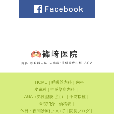
HOME
｜
呼吸器内科
｜
内科
｜
皮膚科
｜
性感染症内科
｜
AGA（男性型脱毛症）
｜
予防接種
｜
医院紹介
｜
価格表
｜
休日・夜間診療について
｜
院長ブログ
｜