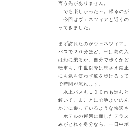
言う先がありません。
でも楽しかった～。帰るのが
今回はヴェネツィアと近くの
ってきました。
まず訪れたのがヴェネツィア
バスで２０分ほど。車は島の
は船に乗るか、自分で歩くか
転車も、中世以降は馬さえ禁
にも気を使わず道を歩けるっ
で時間が流れます。
水上バスも１００ｍも進むと
解いて、まことに心地よいの
かごに乗っているような快適
ホテルの運河に面したテラス
みがとれる身分なら、一日中