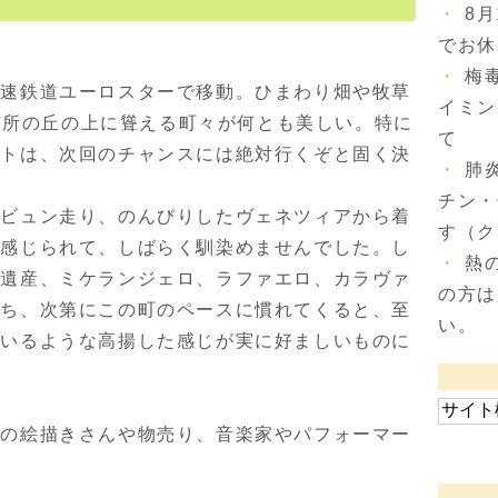
8
でお休
梅
高速鉄道ユーロスターで移動。ひまわり畑や牧草
イミン
。随所の丘の上に聳える町々が何とも美しい。特に
て
ートは、次回のチャンスには絶対行くぞと固く決
肺
チン・
ビュン走り、のんびりしたヴェネツィアから着
す（ク
く感じられて、しばらく馴染めませんでした。し
熱
術遺産、ミケランジェロ、ラファエロ、カラヴァ
の方は
うち、次第にこの町のペースに慣れてくると、至
い。
ているような高揚した感じが実に好ましいものに
くの絵描きさんや物売り、音楽家やパフォーマー