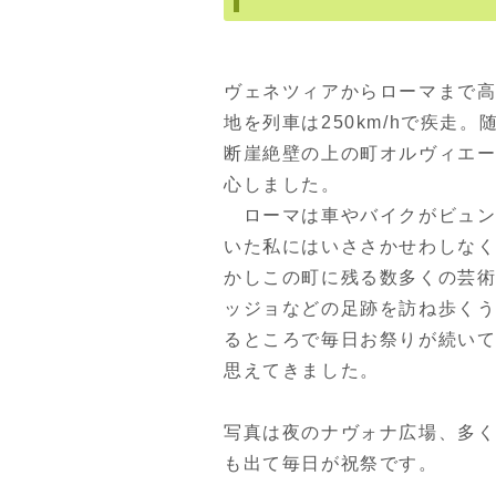
ヴェネツィアからローマまで
地を列車は250km/hで疾走
断崖絶壁の上の町オルヴィエ
心しました。
ローマは車やバイクがビュン
いた私にはいささかせわしな
かしこの町に残る数多くの芸
ッジョなどの足跡を訪ね歩く
るところで毎日お祭りが続い
思えてきました。
写真は夜のナヴォナ広場、多
も出て毎日が祝祭です。