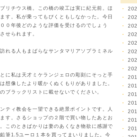
ァブリチウス橋。この橋の竣工は実に紀元前。ほ
20
います。私が乗ってもびくともしなかった。今日
20
０００年後どのような評価を受けるのでしょう
20
感させられます。
20
20
、訪れる人もまばらなサンタマリアソプラミネル
20
20
20
ことに私は天才ミケランジェロの彫刻にそっと手
20
石は想像したより暖かくぬくもりがありました。
20
アのブラックリストに載せないでください。
20
20
モンティ教会を一望できる絶景ポイントです。人
20
います。さるショップの２階で買い物したあとお
20
た。このときばかりは妻のあくなき物欲に感謝で
20
鉛筆1.5ユーロ１本を買ってまいりました。今