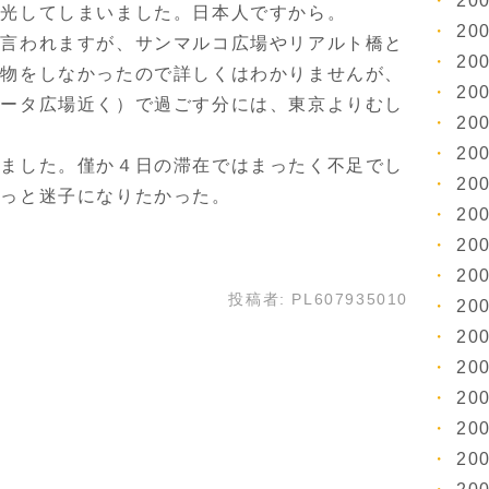
20
観光してしまいました。日本人ですから。
20
言われますが、サンマルコ広場やリアルト橋と
20
い物をしなかったので詳しくはわかりませんが、
20
リータ広場近く）で過ごす分には、東京よりむし
20
20
ました。僅か４日の滞在ではまったく不足でし
20
もっと迷子になりたかった。
20
20
20
投稿者:
PL607935010
20
20
20
20
20
20