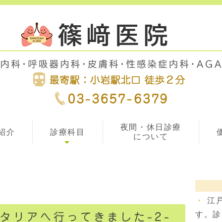
夜間・休日診療
紹介
診療科目
について
江
す。診
タリアへ行ってきました-2-