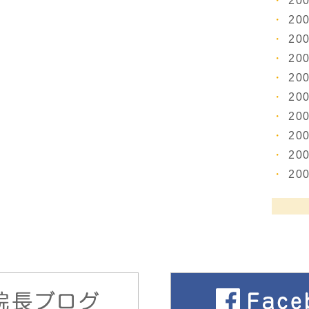
20
20
20
20
20
20
20
20
20
20