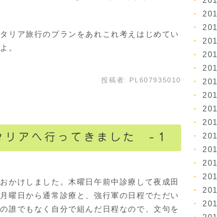
20
20
20
タリア旅行のプランをあれこれ考えはじめてい
20
すよ。
20
20
投稿者:
PL607935010
20
20
20
20
20
タリアへ行ってきました -１
20
20
20
をおかけしました。木曜日午前中診療して夜成田
20
、月曜日から通常診療と、強行軍の日程でただい
20
他の誰でもなく自分で組んだ日程なので、文句を