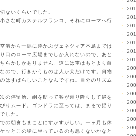
20
20
切ないくらいでした。
20
小さな町カステルフランコ、それにローマへ行
20
20
20
。空港から干潟に浮かぶヴェネツィア本島までは
20
入り口のローマ広場までしか入れないので、あと
20
どちらかしかありません。道には車はもとより自
20
止なので、行きかうものは人か犬だけです。何物
20
てのはすばらしいことなんですね。自分のリズム
20
20
次の停留所、綱を舫って客が乗り降りして綱を
20
んびりムード。ゴンドラに至っては、まるで揺り
20
さでした。
20
での朝食もまことにすがすがしい。一ヶ月も休
20
ボケッとこの場に坐っているのも悪くないかなと